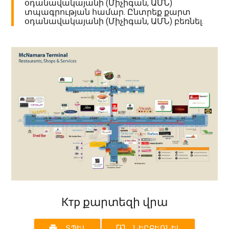
օդանավակայանի (Միչիգան, ԱՄՆ)
տպագրության համար. Ընտրեք քարտ
օդանավակայանի (Միչիգան, ԱՄՆ) բեռնել.
Ктр քարտեզի վրա
print
system_update_alt
ՏՊԵԼ
ՆԵՐԲԵՌՆԵԼ